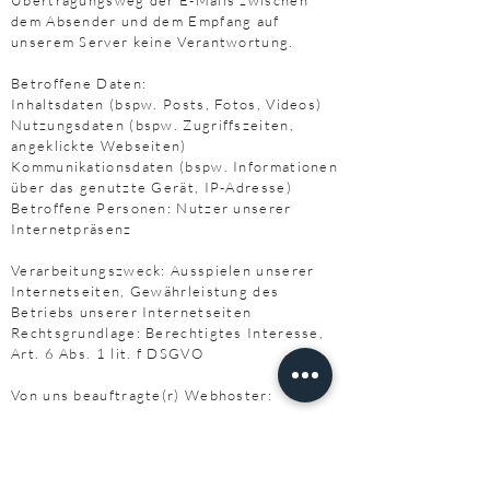
Übertragungsweg der E-Mails zwischen
dem Absender und dem Empfang auf
unserem Server keine Verantwortung.
Betroffene Daten:
Inhaltsdaten (bspw. Posts, Fotos, Videos)
Nutzungsdaten (bspw. Zugriffszeiten,
angeklickte Webseiten)
Kommunikationsdaten (bspw. Informationen
über das genutzte Gerät, IP-Adresse)
Betroffene Personen: Nutzer unserer
Internetpräsenz
Verarbeitungszweck: Ausspielen unserer
Internetseiten, Gewährleistung des
Betriebs unserer Internetseiten
Rechtsgrundlage: Berechtigtes Interesse,
Art. 6 Abs. 1 lit. f DSGVO
Von uns beauftragte(r) Webhoster:
ORICOM
Dienstanbieter: ORICOM, Schrobsdorffstr.
5, 12623 Berlin,
Deutschland