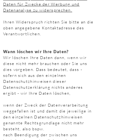
Daten für Zwecke der Werbung und
Datenanalyse zu widersprechen.
Ihren Widerspruch richten Sie bitte an die
oben angegebene Kontaktadresse des
Verantwortlichen.
Wann löschen wir Ihre Daten?
Wir löschen Ihre Daten dann, wenn wir
diese nicht mehr brauchen oder Sie uns
dies vorgeben. Dass bedeutet, dass -
sofern sich aus den einzelnen
Datenschutzhinweisen dieser
Datenschutzerklärung nichts anderes
ergibt - wir Ihre Daten löschen,
wenn der Zweck der Datenverarbeitung
weggefallen ist und damit die jeweilige in
den einzelnen Datenschutzhinweisen
genannte Rechtsgrundlage nicht mehr
besteht, also bspw.
nach Beendigung der zwischen uns