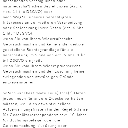
bestehenden vertraglichen oder
mitgliedschaftlichen Beziehungen (Art. 6
Abs. 1 lit. a DSGVO) oder
nach Wegfall unseres berechtigten
Interesses an der weiteren Verarbeitung
oder Speicherung Ihrer Daten (Art. 6 Abs.
1 lit. f DSGVO),
wenn Sie von Ihrem Widerrufsrecht
Gebrauch machen und keine anderweitige
gesetzliche Rechtsgrundlage für die
Verarbeitung im Sinne von Art. 6 Abs. 1 lit.
b-f DSGVO eingreift,
wenn Sie vom Ihrem Widerspruchsrecht
Gebrauch machen und der Löschung keine
zwingenden schutzwürdigen Gründe
entgegenstehen.
Sofern wir (bestimmte Teile) Ihre(r) Daten
jedoch noch für andere Zwecke vorhalten
müssen, weil dies etwa steuerliche
Aufbewahrungsfristen (in der Regel 6 Jahre
für Geschäftskorrespondenz bzw. 10 Jahre
für Buchungsbelege) oder die
Geltendmachung, Ausübung oder