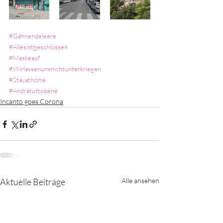
#Gähnendeleere
#Allesistgeschlossen
#Maskeauf
#Wirlassenunsnichtunterkriegen
#Stayathome
#Andràtuttobene
Incanto goes Corona
Aktuelle Beiträge
Alle ansehen